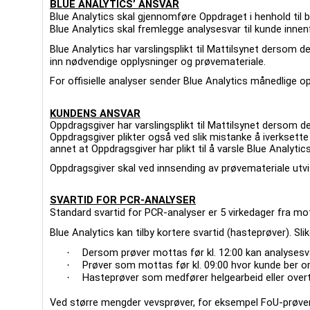
BLUE ANALYTICS’ ANSVAR
Blue Analytics skal gjennomføre Oppdraget i henhold til b
Blue Analytics skal fremlegge analysesvar til kunde inne
Blue Analytics har varslingsplikt til Mattilsynet dersom d
inn nødvendige opplysninger og prøvemateriale.
For offisielle analyser sender Blue Analytics månedlige 
KUNDENS ANSVAR
Oppdragsgiver har varslingsplikt til Mattilsynet dersom 
Oppdragsgiver plikter også ved slik mistanke å iverksette
annet at Oppdragsgiver har plikt til å varsle Blue Analyti
Oppdragsgiver skal ved innsending av prøvemateriale utvi
SVARTID FOR PCR-ANALYSER
Standard svartid for PCR-analyser er 5 virkedager fra mo
Blue Analytics kan tilby kortere svartid (hasteprøver). Sl
Dersom prøver mottas før kl. 12:00 kan analysesva
·
Prøver som mottas før kl. 09:00 hvor kunde ber o
·
Hasteprøver som medfører helgearbeid eller overti
·
Ved større mengder vevsprøver, for eksempel FoU-prøver, 