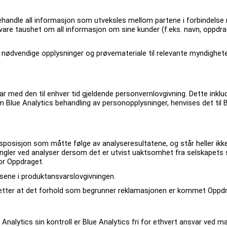
 behandle all informasjon som utveksles mellom partene i forbindelse
evare taushet om all informasjon om sine kunder (f.eks. navn, oppdra
g av nødvendige opplysninger og prøvemateriale til relevante myndighe
ar med den til enhver tid gjeldende personvernlovgivning. Dette inkl
lue Analytics behandling av personopplysninger, henvises det til Bl
sposisjon som måtte følge av analyseresultatene, og står heller ikke 
angler ved analyser dersom det er utvist uaktsomhet fra selskapets 
for Oppdraget.
sene i produktansvarslovgivningen.
 etter at det forhold som begrunner reklamasjonen er kommet Oppdrag
 Analytics sin kontroll er Blue Analytics fri for ethvert ansvar ved m