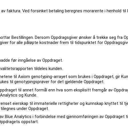
 av faktura. Ved forsinket betaling beregnes morarente i henhold til 
ottar Bestillingen. Dersom Oppdragsgiver ønsker å trekke seg fra Opp
giver for alle påløpte kostnader frem til tidspunktet for Oppdragsgiv
 hadde før inngåelse av Oppdraget.
kvalitetsrapporten tildeles kunden.
ighetene til Axiom genotyping-arrayet som brukes i Oppdraget, gir Kun
rukes til genotypingsprøver for det gjeldende Oppdraget.
Oppdraget til annet formål enn hva som eksplisitt fremgår av Oppdrag
 Analytics og Kunde.
set eierskap til immaterielle rettigheter og kunnskap knyttet til tjen
tilegnes under Oppdraget.
t av Blue Analytics i forbindelse med gjennomføringen av Oppdraget t
 Oppdragets oppstart.