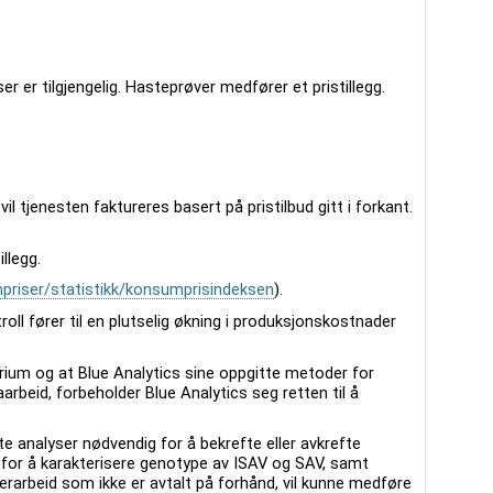
r er tilgjengelig. Hasteprøver medfører et pristillegg.
vil tjenesten faktureres basert på pristilbud gitt i forkant.
illegg.
priser/statistikk/konsumprisindeksen
).
oll fører til en plutselig økning i produksjonskostnader
orium og at Blue Analytics sine oppgitte metoder for
arbeid, forbeholder Blue Analytics seg retten til å
te analyser nødvendig for å bekrefte eller avkrefte
 for å karakterisere genotype av ISAV og SAV, samt
rarbeid som ikke er avtalt på forhånd, vil kunne medføre